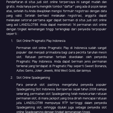
Pendaftaran di situs judi slot online terpercaya ini sangat mudah dan
gratis. Anda hanya perlu mengklik tombol "daftar" yang ada di pojok kanan
atas, setelah itu Anda diwajibkan mengisi formulir registrasi dengan data
yang valid. Setelah berhasil melakukan registrasi, anggota dapat
melakukan setoran pertama agar dapat bermain di situs judi slot online
uang asli LANDSLOT88. Anda dapat menikmati 14 permainan slot online
dengan tingkat kemenangan tinggi terlengkap dari penyedia terpopuler
seperti :
Slot Online Pragmatic Play Indonesia
Permainan slot online Pragmatic Play di Indonesia sudah sangat
populer dan menjadi primadona bagi para pecinta taruhan mesin
slot. Ratusan permainan terbaik disediakan oleh penyedia
Pragmatic Play Indonesia. Anda dapat bermain jenis permainan
terkenal yang terdapat di Pragmatic Play seperti Sweet Bonanza,
Aztec Gems, Joker Jewels, Wild West Gold, dan lainnya.
Slot Online Spadegaming
Para penaruh slot pastinya mengetahui penyedia populer
Spadegaming Slot Indonesia. Beroperasi sejak tahun 2008 sampai
sekarang, permainan slot Spadegaming telah meluncurkan ratusan
permainan slot, di mana jackpot yang bisa diraih mencapai ratusan
juta. LANDSLOT88 mempunyai RTP tertinggi dalam penyedia
Spadegaming slot, sehingga dijuluki juga sebagai penyedia slot
online Spadegaming dengan tingkat kemenangan tinggi.