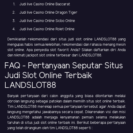
Judi live Casino Online Baccarat
Judi live Casino Online Dragon Tiger
Judi live Casino Online Sicbo Online
Judi live Casino Online Rolet Online
Demikianlah rekomendasi dari situs judi slot online LANDSLOT88 yang
mengupas habis semua kelebihan, rekomendasi dan rahasia menang mesin
slot online. Apa penyedia slot favorit Anda? Silakan daftarkan diri Anda
dan nikmati jackpot slot online terbesar dari LANDSLOT88.
FAQ - Pertanyaan Seputar Situs
Judi Slot Online Terbaik
LANDSLOT88
Banyak pertanyaan dari calon anggota yang biasa dilontarkan melalui
obrolan langsung sebagai patokan dalam memilih situs slot online terbaik.
Tim LANDSLOT88 merekap semua pertanyaan tersebut agar Anda dapat
langsung mengetahui jawabannya secara cepat. Dikarenakan visi dan misi
LANDSLOT88 adalah menjaga kenyamanan pemain selama melakukan
taruhan di situs judi slot online terbaik ini. Berikut beberapa pertanyaan
yang telah dirangkum oleh tim LANDSLOT88 seperti :