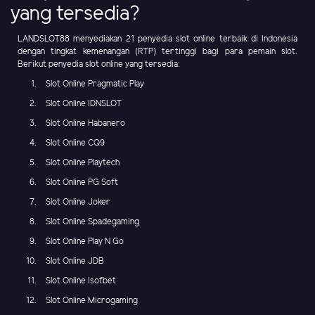
yang tersedia?
LANDSLOT88 menyediakan 21 penyedia slot online terbaik di Indonesia
dengan tingkat kemenangan (RTP) tertinggi bagi para pemain slot.
Berikut penyedia slot online yang tersedia:
Slot Online Pragmatic Play
Slot Online IDNSLOT
Slot Online Habanero
Slot Online CQ9
Slot Online Playtech
Slot Online PG Soft
Slot Online Joker
Slot Online Spadegaming
Slot Online Play N Go
Slot Online JDB
Slot Online Isofbet
Slot Online Microgaming