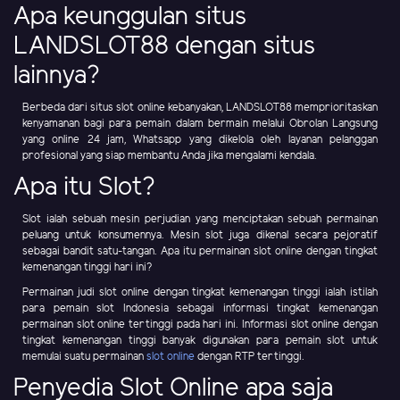
Apa keunggulan situs
LANDSLOT88 dengan situs
lainnya?
Berbeda dari situs slot online kebanyakan, LANDSLOT88 memprioritaskan
kenyamanan bagi para pemain dalam bermain melalui Obrolan Langsung
yang online 24 jam, Whatsapp yang dikelola oleh layanan pelanggan
profesional yang siap membantu Anda jika mengalami kendala.
Apa itu Slot?
Slot ialah sebuah mesin perjudian yang menciptakan sebuah permainan
peluang untuk konsumennya. Mesin slot juga dikenal secara pejoratif
sebagai bandit satu-tangan. Apa itu permainan slot online dengan tingkat
kemenangan tinggi hari ini?
Permainan judi slot online dengan tingkat kemenangan tinggi ialah istilah
para pemain slot Indonesia sebagai informasi tingkat kemenangan
permainan slot online tertinggi pada hari ini. Informasi slot online dengan
tingkat kemenangan tinggi banyak digunakan para pemain slot untuk
memulai suatu permainan
slot online
dengan RTP tertinggi.
Penyedia Slot Online apa saja