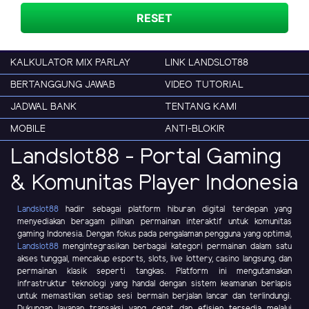
RESET
KALKULATOR MIX PARLAY
LINK LANDSLOT88
BERTANGGUNG JAWAB
VIDEO TUTORIAL
JADWAL BANK
TENTANG KAMI
MOBILE
ANTI-BLOKIR
Landslot88 - Portal Gaming
& Komunitas Player Indonesia
Landslot88
hadir sebagai platform hiburan digital terdepan yang
menyediakan beragam pilihan permainan interaktif untuk komunitas
gaming Indonesia. Dengan fokus pada pengalaman pengguna yang optimal,
Landslot88
mengintegrasikan berbagai kategori permainan dalam satu
akses tunggal, mencakup esports, slots, live lottery, casino langsung, dan
permainan klasik seperti tangkas. Platform ini mengutamakan
infrastruktur teknologi yang handal dengan sistem keamanan berlapis
untuk memastikan setiap sesi bermain berjalan lancar dan terlindungi.
Dukungan layanan transaksi yang cepat dan efisien tersedia melalui