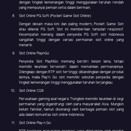
dengan tingkat kemenangan tinggi menggunakan taruhan rendah
yang mempunyai pemain setia dalam bermain.
Slot Online PG Soft (Pocket Game Slot Online)
Dengan desain masa kini dan paling modern, Pocket Game Slot
atau dikenal PG Soft Slot ini memberikan tampilan responsif.
Kesempatan menang dalam penyedia PG Soft slot Indonesia
sangatlah tinggi dengan variasi permainan slot online yang
menarik.
Slot Online PlaynGo
Penyedia Slot PlayNGo memang berdiri belum lama, tetapi
memiliki keunikan tersendiri dalam memainkan permainannya.
Dilengkapi dengan RTP slot tertinggi dibandingkan dengan produk
lainnya, maka Play'n Go slot memiliki sebutan penyedia dengan
tingkat kemenangan tinggi menggunakan taruhan terjangkau.
Slot Online CQ9
Perusahaan gaming asal negara Tiongkok memiliki keunikan di segi
permainan yang digandrungi oleh para masyarakat Asia. Mungkin
belum familiar, namun disenangi oleh berbagai pemain slot yang
ada dalam komunitas slot online Indonesia.
Slot Online Play n Go